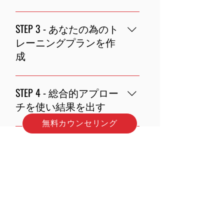
にとって何が本当に必要なのかを明ら
かにします。それと同時に今までのト
目標を立てた後には、お客様の現在の
レーニングやスポーツの経験、怪我や
STEP 3 - あなたの為のト
コンディションを分析します。目標達
持病、食生活やライフスタイルなど
成の為にSTEP2では姿勢分析と可動域
レーニングプランを作
様々な質問をしながらお客様の声をし
の確認、そして押す、引く、スクワッ
成
っかりと聞き、目標達成の為にどのよ
ト、曲げる、捻る、ランジ、歩く、走
うにしていけばいいのかしっかりと話
るなど日常でも必要な基本的な動きを
今までのカウンセリングとコンディシ
し合いながらカウンセリングをしてい
見ながらお客様の動き方の癖やトレー
STEP 4 - 総合的アプロー
ョン分析をもとに、目標達成に向けて
きます。
ニングテクニック、筋肉のバランスな
経験豊富なトレーナーがしっかりとお
チを使い結果を出す
どをしっかり観察、分析し目標を達成
客様一人ひとりに合わせたプログラム
する為のプログラム作りに役立ててい
無料カウンセリング
を作成し、正しいフォームとトレーニ
パーソナルトレーニングに対する反応
きます。
ングのコツを基礎から応用までしっか
を最大限にするためにはエクササイズ
りと教えていきます。充実したフリー
だけではなく、ライフスタイルと食生
ウェイトスペースと広々としたオープ
活も考慮した総合的なアプローチでお
ンスペースにはハイレベルなトレーニ
客様の望む結果歩み続けます。トレー
ングに必要な様々な器具が揃っていま
ナーは当初行ったアセスメントを常に
す。
見直し変化をとらえることによってお
きゃむ様の目標を達成し実現するよう