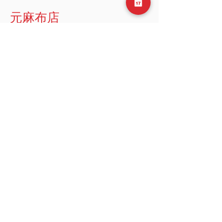
​元麻布店
106-0046
東京都 港区
元麻布 3-1-35
Cma3 ビル B1
Email:
info@club360.jp
Tel: +81 (03) 6434-
9667
​東麻布店
106-0044
東京都 港区
東麻布 1-8-4
ベルグレイヴィア麻布 B1