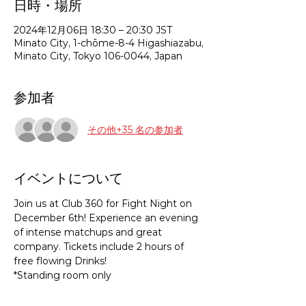
日時・場所
2024年12月06日 18:30 – 20:30 JST
Minato City, 1-chōme-8-4 Higashiazabu,
Minato City, Tokyo 106-0044, Japan
参加者
その他+35 名の参加者
イベントについて
Join us at Club 360 for Fight Night on 
December 6th! Experience an evening 
of intense matchups and great 
company. Tickets include 2 hours of 
free flowing Drinks! 
*Standing room only