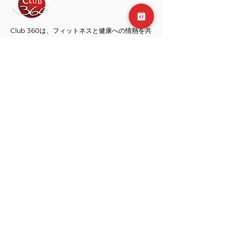
Club 360は、フィットネスと健康への情熱を共
有するネイサンとサムによって設立されまし
た。フィットネス業界で長年働いてきた2人は、
単なるワークアウトの場ではないジムの必要性
に気づきました。
​元麻布店
106-0046
東京都 港区
元麻布 3-1-35
Cma3 ビル B1
Email:
info@club360.jp