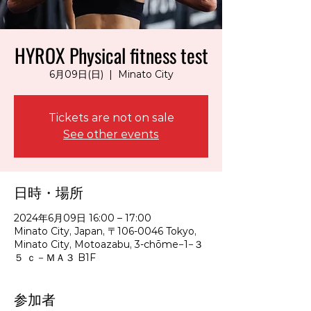
HYROX Physical fitness test
6月09日(日)
  |  
Minato City
Tickets are not on sale
See other events
日時・場所
2024年6月09日 16:00 – 17:00
Minato City, Japan, 〒106-0046 Tokyo,
Minato City, Motoazabu, 3-chōme−1−３
５ ｃ－ＭＡ３ B1F
参加者