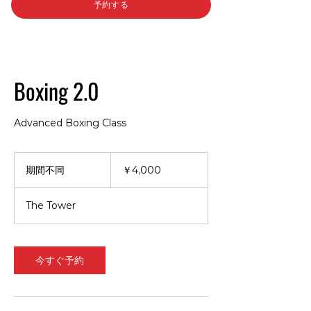
予約する
Boxing 2.0
Advanced Boxing Class
4,000
円
期間不同
期
￥4,000
間
不
The Tower
同
今すぐ予約