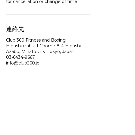
for cancellation or change of time
連絡先
Club 360 Fitness and Boxing
Higashiazabu, 1 Chome-8-4 Higashi-
Azabu, Minato City, Tokyo, Japan
03-6434-9667
info@club360.jp