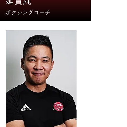
延賀純
ボクシングコーチ